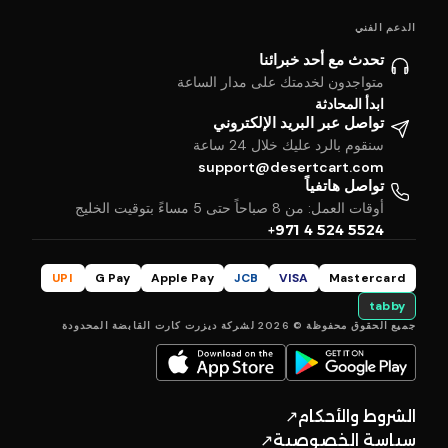
الدعم الفني
تحدث مع أحد خبرائنا
متواجدون لخدمتك على مدار الساعة
ابدأ المحادثة
تواصل عبر البريد الإلكتروني
سنقوم بالرد عليك خلال 24 ساعة
support@desertcart.com
تواصل هاتفياً
أوقات العمل: من 8 صباحاً حتى 5 مساءً بتوقيت الخليج
+971 4 524 5524
UPI
G Pay
Apple Pay
JCB
VISA
Mastercard
tabby
جميع الحقوق محفوظة © 2026 لشركة ديزرت كارت القابضة المحدودة
الشروط والأحكام
↗
سياسة الخصوصية
↗