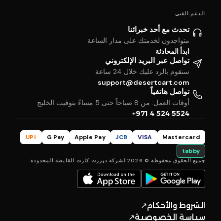
الدعم الفني
تحدث مع أحد خبرائنا
متواجدون لخدمتك على مدار الساعة
ابدأ المحادثة
تواصل عبر البريد الإلكتروني
سنقوم بالرد عليك خلال 24 ساعة
support@desertcart.com
تواصل هاتفياً
أوقات العمل: من 8 صباحاً حتى 5 مساءً بتوقيت الخليج
+971 4 524 5524
UPI
G Pay
Apple Pay
JCB
VISA
Mastercard
tabby
جميع الحقوق محفوظة © 2026 لشركة ديزرت كارت القابضة المحدودة
الشروط والأحكام
↗
سياسة الخصوصية
↗