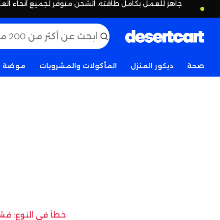
جاهز للعمل بكامل طاقته. الشحن متوفر لجميع أنحاء العا
صحة
ديكور المنزل
المأكولات والمشروبات
موضة
خطأ في النوع: فشل 