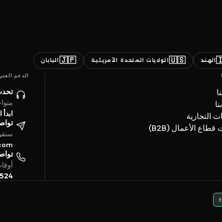
🇯🇵
🇺🇸

اليابان
الولايات المتحدة الأمريكية
الهند
الدعم الفني
ائنا
ن
ساعة
ات
حادثة
العلامات ال
تروني
خدمات قطاع الأعما
4 ساعة
.com
تفياً
بتوقيت الخليج
5524