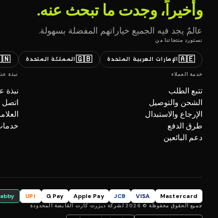
وأخيراً، وجدت ما تبحث عنه.
عالمٌ يجد فيه الجميع خياراتهم المفضلة بسهولة.
نستورد منتجاتنا من
🇳
🇬🇧
🇦🇪
المملكة المتحدة
الإمارات العربية المتحدة
نبذة عنا
خدمة العملاء
بذة عنا
تتبع الطلب
صل بنا
الشحن والتوصيل
تجارية
الإرجاع والاستبدال
ل (B2B)
طرق الدفع
دعم البائعين
tabby
UPI
G Pay
Apple Pay
JCB
VISA
Mastercard
جميع الحقوق محفوظة © 2026 لشركة ديزرت كارت القابضة المحدودة