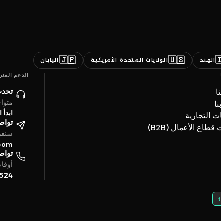
🇯🇵
🇺🇸

اليابان
الولايات المتحدة الأمريكية
الهند
الدعم الفني
ائنا
ن
ساعة
ات
حادثة
العلامات ال
تروني
خدمات قطاع الأعما
4 ساعة
.com
تفياً
بتوقيت الخليج
5524