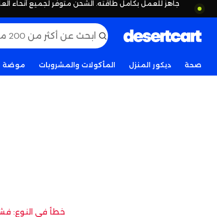
جاهز للعمل بكامل طاقته. الشحن متوفر لجميع أنحاء العا
صحة
ديكور المنزل
المأكولات والمشروبات
موضة
خطأ في النوع: فشل 