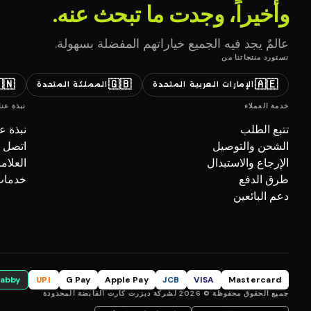
وأخيراً، وجدت ما تبحث عنه.
عالمٌ يجد فيه الجميع خياراتهم المفضلة بسهولة.
نستورد منتجاتنا من
🇳
🇬🇧
🇦🇪
المملكة المتحدة
الإمارات العربية المتحدة
نبذة عنا
خدمة العملاء
بذة عنا
تتبع الطلب
صل بنا
الشحن والتوصيل
تجارية
الإرجاع والاستبدال
ل (B2B)
طرق الدفع
دعم البائعين
tabby
UPI
G Pay
Apple Pay
JCB
VISA
Mastercard
جميع الحقوق محفوظة © 2026 لشركة ديزرت كارت القابضة المحدودة