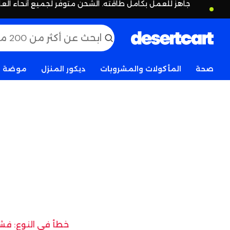
جاهز للعمل بكامل طاقته. الشحن متوفر لجميع أنحاء العا
صحة
المأكولات والمشروبات
ديكور المنزل
موضة
خطأ في النوع: فشل 