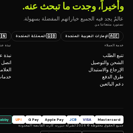
وأخيراً، وجدت ما تبحث عنه.
عالمٌ يجد فيه الجميع خياراتهم المفضلة بسهولة.
نستورد منتجاتنا من
🇳
🇬🇧
🇦🇪
المملكة المتحدة
الإمارات العربية المتحدة
نبذة عنا
خدمة العملاء
بذة عنا
تتبع الطلب
صل بنا
الشحن والتوصيل
تجارية
الإرجاع والاستبدال
ل (B2B)
طرق الدفع
دعم البائعين
tabby
UPI
G Pay
Apple Pay
JCB
VISA
Mastercard
جميع الحقوق محفوظة © 2026 لشركة ديزرت كارت القابضة المحدودة