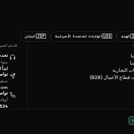
🇯🇵
🇺🇸

اليابان
الولايات المتحدة الأمريكية
الهند
الدعم الفني
ائنا
ن
ساعة
ات
حادثة
العلامات ال
تروني
خدمات قطاع الأعما
4 ساعة
.com
تفياً
بتوقيت الخليج
5524