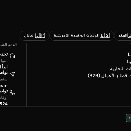
🇯🇵
🇺🇸

اليابان
الولايات المتحدة الأمريكية
الهند
الدعم الفني
ائنا
ن
ساعة
ات
حادثة
العلامات ال
تروني
خدمات قطاع الأعما
4 ساعة
.com
تفياً
بتوقيت الخليج
5524