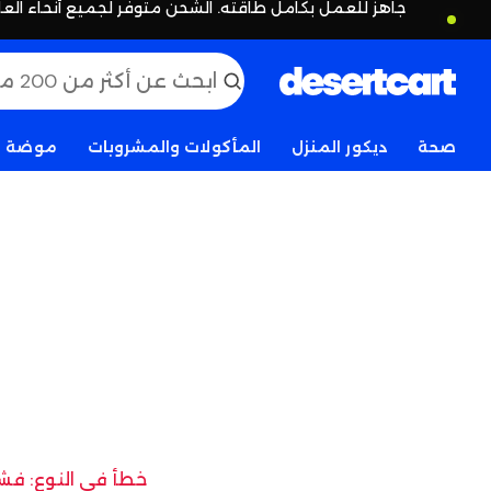
جاهز للعمل بكامل طاقته. الشحن متوفر لجميع أنحاء العا
صحة
ديكور المنزل
المأكولات والمشروبات
موضة
خطأ في النوع: فشل 