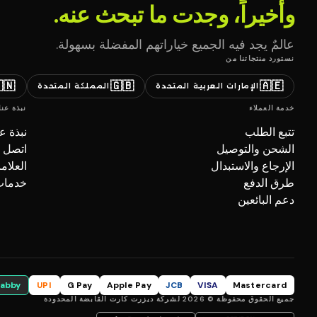
وأخيراً، وجدت ما تبحث عنه.
عالمٌ يجد فيه الجميع خياراتهم المفضلة بسهولة.
نستورد منتجاتنا من
🇳
🇬🇧
🇦🇪
المملكة المتحدة
الإمارات العربية المتحدة
نبذة عنا
خدمة العملاء
بذة عنا
تتبع الطلب
صل بنا
الشحن والتوصيل
تجارية
الإرجاع والاستبدال
ل (B2B)
طرق الدفع
دعم البائعين
tabby
UPI
G Pay
Apple Pay
JCB
VISA
Mastercard
جميع الحقوق محفوظة © 2026 لشركة ديزرت كارت القابضة المحدودة