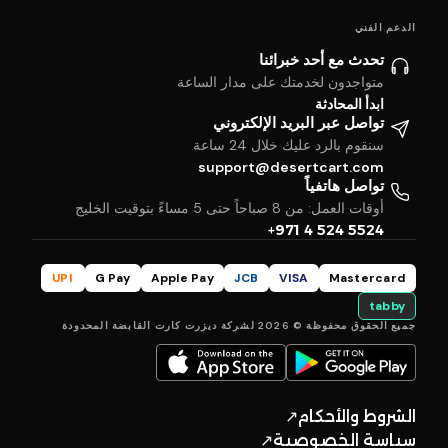
الدعم الفني
تحدث مع أحد خبرائنا
متواجدون لخدمتك على مدار الساعة
ابدأ المحادثة
تواصل عبر البريد الإلكتروني
سنقوم بالرد عليك خلال 24 ساعة
support@desertcart.com
تواصل هاتفياً
أوقات العمل: من 8 صباحاً حتى 5 مساءً بتوقيت الخليج
+971 4 524 5524
UPI
G Pay
Apple Pay
JCB
VISA
Mastercard
tabby
جميع الحقوق محفوظة © 2026 لشركة ديزرت كارت القابضة المحدودة
الشروط والأحكام
↗
سياسة الخصوصية
↗