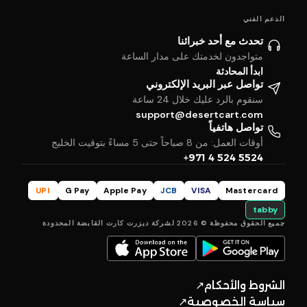
الدعم الفني
تحدث مع أحد خبرائنا
متواجدون لخدمتك على مدار الساعة
ابدأ المحادثة
تواصل عبر البريد الإلكتروني
سنقوم بالرد عليك خلال 24 ساعة
support@desertcart.com
تواصل هاتفياً
أوقات العمل: من 8 صباحاً حتى 5 مساءً بتوقيت الخليج
+971 4 524 5524
UPI
G Pay
Apple Pay
JCB
VISA
Mastercard
tabby
جميع الحقوق محفوظة © 2026 لشركة ديزرت كارت القابضة المحدودة
الشروط والأحكام
↗
سياسة الخصوصية
↗