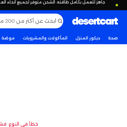
جاهز للعمل بكامل طاقته. الشحن متوفر لجميع أنحاء العا
صحة
ديكور المنزل
المأكولات والمشروبات
موضة
خطأ في النوع: فشل 