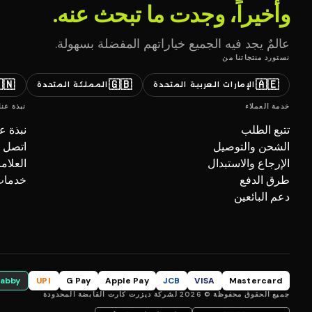
وأخيراً، وجدت ما تبحث عنه.
عالمٌ يجد فيه الجميع خياراتهم المفضلة بسهولة.
نستورد منتجاتنا من
🇳
🇬🇧
🇦🇪
المملكة المتحدة
الإمارات العربية المتحدة
نبذة عنا
خدمة العملاء
بذة عنا
تتبع الطلب
صل بنا
الشحن والتوصيل
تجارية
الإرجاع والاستبدال
ل (B2B)
طرق الدفع
دعم البائعين
tabby
UPI
G Pay
Apple Pay
JCB
VISA
Mastercard
جميع الحقوق محفوظة © 2026 لشركة ديزرت كارت القابضة المحدودة