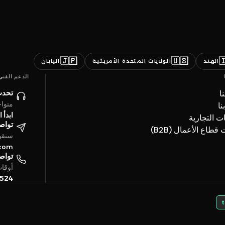
🇯🇵
🇺🇸

اليابان
الولايات المتحدة الأمريكية
الهند
الدعم الفني
ائنا
ن
ساعة
ات
حادثة
العلامات ال
تروني
خدمات قطاع الأعما
4 ساعة
.com
تفياً
بتوقيت الخليج
5524