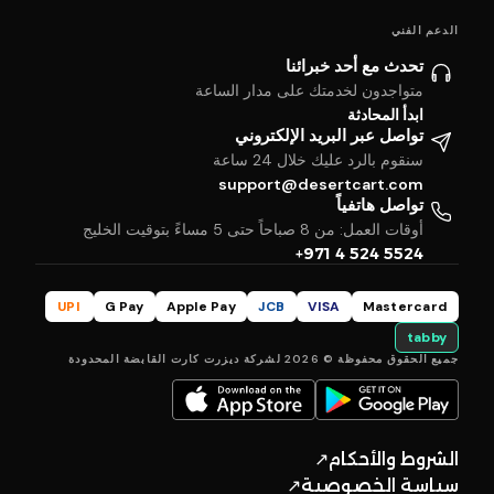
الدعم الفني
تحدث مع أحد خبرائنا
متواجدون لخدمتك على مدار الساعة
ابدأ المحادثة
تواصل عبر البريد الإلكتروني
سنقوم بالرد عليك خلال 24 ساعة
support@desertcart.com
تواصل هاتفياً
أوقات العمل: من 8 صباحاً حتى 5 مساءً بتوقيت الخليج
+971 4 524 5524
UPI
G Pay
Apple Pay
JCB
VISA
Mastercard
tabby
جميع الحقوق محفوظة © 2026 لشركة ديزرت كارت القابضة المحدودة
الشروط والأحكام
↗
سياسة الخصوصية
↗