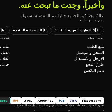
وأخيراً، وجدت ما تبحث عنه.
عالمٌ يجد فيه الجميع خياراتهم المفضلة بسهولة.
نستورد منتجاتنا من
🇳
🇬🇧
🇦🇪
المملكة المتحدة
الإمارات العربية المتحدة
نبذة عنا
خدمة العملاء
بذة عنا
تتبع الطلب
صل بنا
الشحن والتوصيل
تجارية
الإرجاع والاستبدال
ل (B2B)
طرق الدفع
دعم البائعين
tabby
UPI
G Pay
Apple Pay
JCB
VISA
Mastercard
جميع الحقوق محفوظة © 2026 لشركة ديزرت كارت القابضة المحدودة