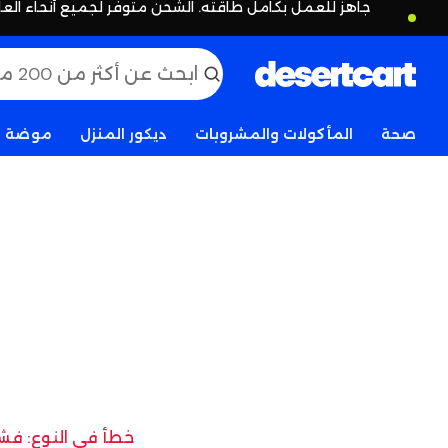
جاهز للعمل بكامل طاقته. الشحن متوفر لجميع أنحاء العا
صحة
المأكولات والمشروبات
ديكور المنزل
موضة
خطأ في النوع: فشل 