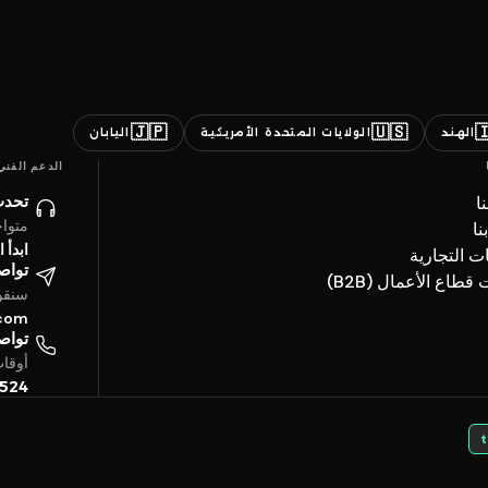
🇯🇵
🇺🇸

اليابان
الولايات المتحدة الأمريكية
الهند
الدعم الفني
ائنا
ن
ساعة
ات
حادثة
العلامات ال
تروني
خدمات قطاع الأعما
4 ساعة
.com
تفياً
بتوقيت الخليج
5524