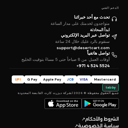
الدعم الفني
تحدث مع أحد خبرائنا
متواجدون لخدمتك على مدار الساعة
ابدأ المحادثة
تواصل عبر البريد الإلكتروني
سنقوم بالرد عليك خلال 24 ساعة
support@desertcart.com
تواصل هاتفياً
أوقات العمل: من 8 صباحاً حتى 5 مساءً بتوقيت الخليج
+971 4 524 5524
UPI
G Pay
Apple Pay
JCB
VISA
Mastercard
tabby
جميع الحقوق محفوظة © 2026 لشركة ديزرت كارت القابضة المحدودة
الشروط والأحكام
↗
سياسة الخصوصية
↗