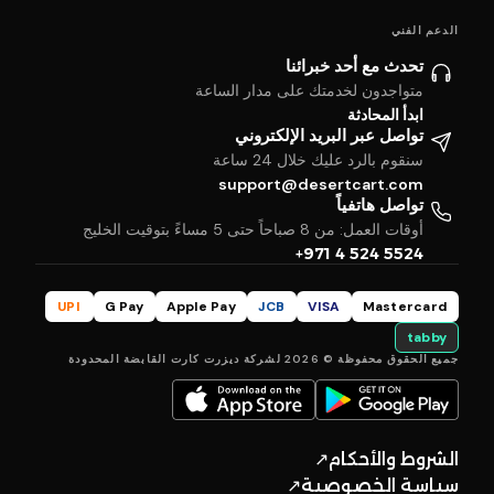
الدعم الفني
تحدث مع أحد خبرائنا
متواجدون لخدمتك على مدار الساعة
ابدأ المحادثة
تواصل عبر البريد الإلكتروني
سنقوم بالرد عليك خلال 24 ساعة
support@desertcart.com
تواصل هاتفياً
أوقات العمل: من 8 صباحاً حتى 5 مساءً بتوقيت الخليج
+971 4 524 5524
UPI
G Pay
Apple Pay
JCB
VISA
Mastercard
tabby
جميع الحقوق محفوظة © 2026 لشركة ديزرت كارت القابضة المحدودة
الشروط والأحكام
↗
سياسة الخصوصية
↗