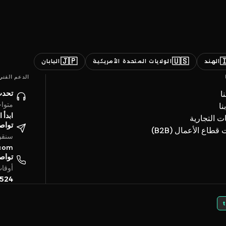
🇯🇵
🇺🇸

اليابان
الولايات المتحدة الأمريكية
الهند
الدعم الفني
ائنا
ن
ساعة
ات
حادثة
العلامات ال
تروني
خدمات قطاع الأعما
4 ساعة
.com
تفياً
بتوقيت الخليج
5524